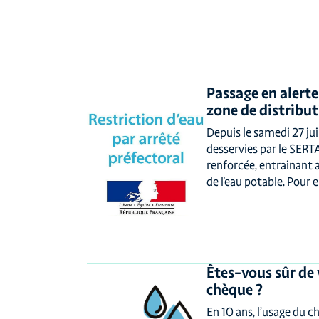
Passage en alerte
zone de distribu
Depuis le samedi 27 j
desservies par le SERT
renforcée, entrainant a
de l'eau potable. Pour e
Êtes-vous sûr de 
chèque ?
En 10 ans, l’usage du c