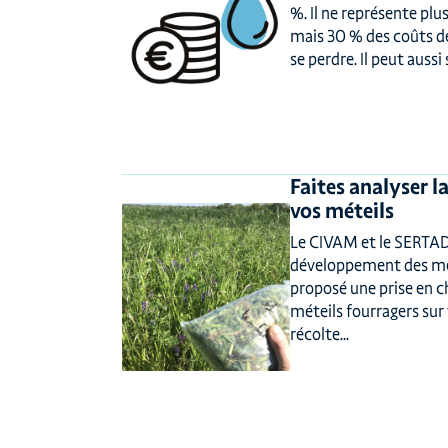
%. Il ne représente pl
mais 30 % des coûts d
se perdre. Il peut aussi s
Faites analyser l
vos méteils
Le CIVAM et le SERTA
développement des méte
proposé une prise en c
méteils fourragers sur 
récolte...