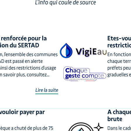
L’info qui coule de source
 renforcée pour la
Etes-vou
tion du SERTAD
restricti
uin, l'ensemble des communes
En fonction
AD est passé en alerte
chaque terr
insi des restrictions d'usage
préfets peu
n savoir plus, consultez...
graduelles e
Lire la suite
vouloir payer par
A chaque
brute
hèque a chuté de plus de 75
Dans le ca