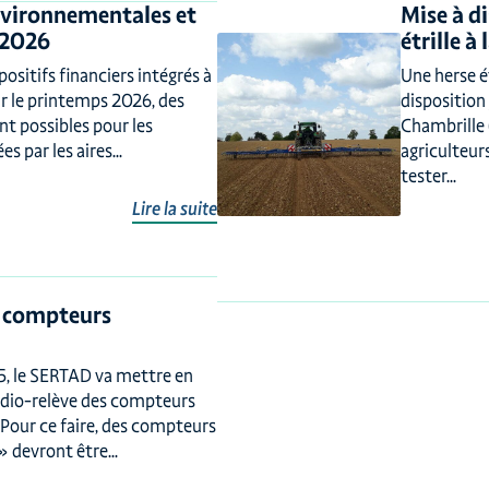
vironnementales et
Mise à d
 2026
étrille 
ositifs financiers intégrés à
Une herse ét
ur le printemps 2026, des
disposition
nt possibles pour les
Chambrille 
s par les aires...
agriculteur
tester...
Lire la suite
s compteurs
25, le SERTAD va mettre en
adio-relève des compteurs
Pour ce faire, des compteurs
 devront être...