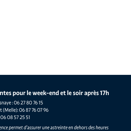
intes pour le week-end et le soir après 17h
snaye : 06 27 80 76 15
t (Melle): 06 87 76 07 96
: 06 08 57 25 51
nce permet d’assurer une astreinte en dehors des heures