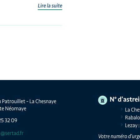
Lire la suite
N° d’astre
 Patrouillet - La Chesnaye
nte Néomaye
La Che
Rabalo
 25 32 09
Lezay 
n@sertad.fr
Votre numéro d’urge