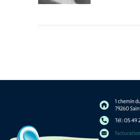
1 chemin du
79260 Sai
Tél : 05 49
facturatio