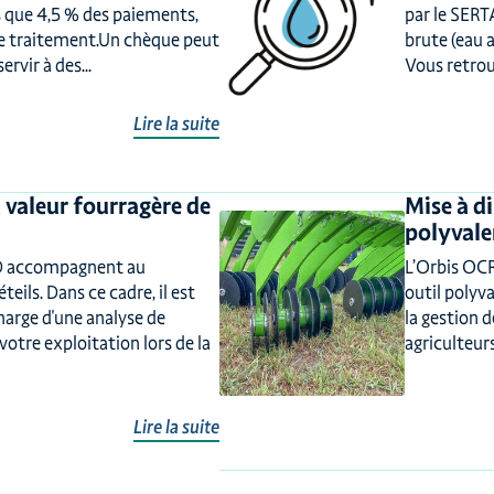
us que 4,5 % des paiements,
par le SERTA
e traitement.Un chèque peut
brute (eau 
ervir à des...
Vous retrouv
Lire la suite
a valeur fourragère de
Mise à di
polyvale
D accompagnent au
L’Orbis OCR
ils. Dans ce cadre, il est
outil polyv
harge d'une analyse de
la gestion d
votre exploitation lors de la
agriculteurs
Lire la suite