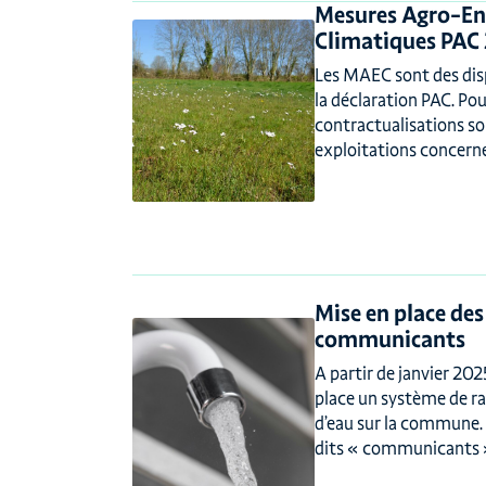
Mesures Agro-En
Climatiques PAC
Les MAEC sont des disp
la déclaration PAC. Po
contractualisations so
exploitations concernée
Mise en place de
communicants
A partir de janvier 20
place un système de r
d’eau sur la commune. 
dits « communicants »